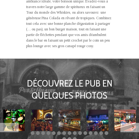
ambiance idéale, votre boisson unique. Évadez-vous à
travers notre large gamme de spiritueux en faisant un
Tour du monde des Whiskies, ou alors savourez une
généreuse Pina Colada en rêvant de tropiques. Combinez
tout cela avec une bonne planche dégustation à partager
(… ou pas), un bon burger maison, tout en faisant une
partie de fléchettes pendant que vos amis déambulent
dans le bar en faisant un petit crochet par le coin un peu
plus lounge avec ses gros canapé rouge cosy.
DÉCOUVREZ LE PUB EN
QUELQUES PHOTOS