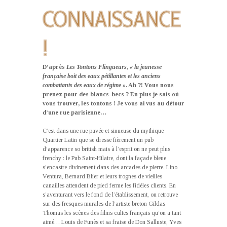
CONNAISSANCE
!
D’après
Les Tontons Flingueurs
,
« la jeunesse
française boit des eaux pétillantes et les anciens
combattants des eaux de régime »
. Ah ?! Vous nous
prenez pour des blancs-becs ? En plus je sais où
vous trouver, les tontons ! Je vous ai vus au détour
d’une rue parisienne…
C’est dans une rue pavée et sinueuse du mythique
Quartier Latin que se dresse fièrement un pub
d’apparence so british mais à l’esprit on ne peut plus
frenchy : le Pub Saint-Hilaire, dont la façade bleue
s’encastre divinement dans des arcades de pierre. Lino
Ventura, Bernard Blier et leurs trognes de vieilles
canailles attendent de pied ferme les fidèles clients. En
s’aventurant vers le fond de l’établissement, on retrouve
sur des fresques murales de l’artiste breton Gildas
Thomas les scènes des films cultes français qu’on a tant
aimé… Louis de Funès et sa fraise de Don Salluste, Yves