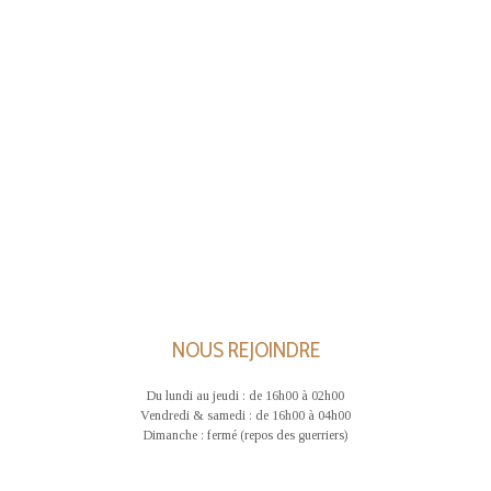
G
n
É
m
e
t
A
V
n
s
T
È
t
s
I
N
O
E
N
M
D
E
E
N
V
T
U
S
E
S
NOUS REJOINDRE
É
V
Du lundi au jeudi : de 16h00 à 02h00
È
Vendredi & samedi : de 16h00 à 04h00
N
Dimanche : fermé (repos des guerriers)
E