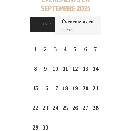
SEPTEMBRE 2025
R
R
Évènements en
AOÛT
e
E
c
C
h
H
C
C
e
1
2
3
4
5
6
7
E
a
A
r
l
R
L
c
e
C
E
n
h
8
9
10
11
12
13
14
d
H
e
N
r
E
r
D
i
É
e
E
15
16
17
18
19
20
21
R
r
v
T
I
d
è
N
e
E
n
22
23
24
25
26
27
28
É
A
R
e
v
V
è
D
m
n
I
E
e
29
30
e