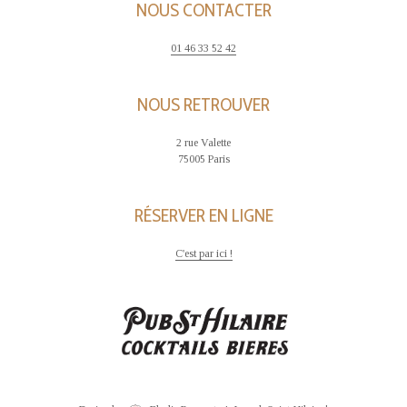
M
NOUS CONTACTER
E
N
01 46 33 52 42
T
S
NOUS RETROUVER
2 rue Valette
75005 Paris
RÉSERVER EN LIGNE
C'est par ici !